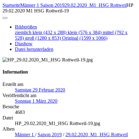
Startseite
Männer 1
Saison 2019
29.02.2020_M1_HSG Rottweil
HP
29.02.2020 M1 HSG Rottweil-19
Bildgrößen
ziemlich klein
(432 x 288)
klein
(576 x 384)
mittel
(792 x
528)
groß
(1280 x 853)
Original
(1599 x 1066)
Diashow
Datei herunterladen
Information
Erstellt am
Samstag 29 Februar 2020
Veröffentlicht am
Sonntag 1 März 2020
Besuche
4683
Datei
HP_29.02.2020_M1_HSG Rottweil-19.jpg
Alben
Männer 1
/
Saison 2019
/
29.02.2020_M1_HSG Rottweil